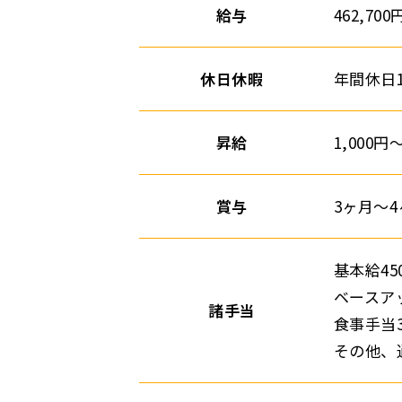
給与
462,700
休日休暇
年間休日
昇給
1,000円
賞与
3ヶ月～
基本給450
ベースアッ
諸手当
食事手当3
その他、